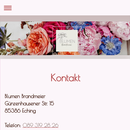
Kontakt
Blumen Brandmeier
Günzenhausener Str.
15
85386
Eching
Telefon:
089 319 28 26